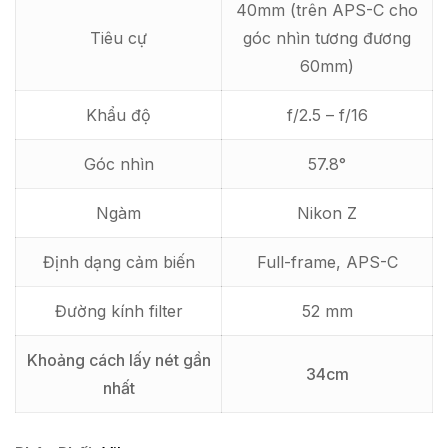
40mm (trên APS-C cho
Tiêu cự
góc nhìn tương đương
60mm)
Khẩu độ
f/2.5 – f/16
Góc nhìn
57.8°
Ngàm
Nikon Z
Định dạng cảm biến
Full-frame, APS-C
Đường kính filter
52 mm
Khoảng cách lấy nét gần
34cm
nhất