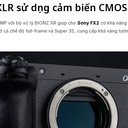
XLR sử dụng cảm biến CMO
3MP với bộ xử lý BIONZ XR giúp cho
Sony FX2
có khả năng 
ở cả chế độ full-frame và Super 35, cung cấp khả năng tươ