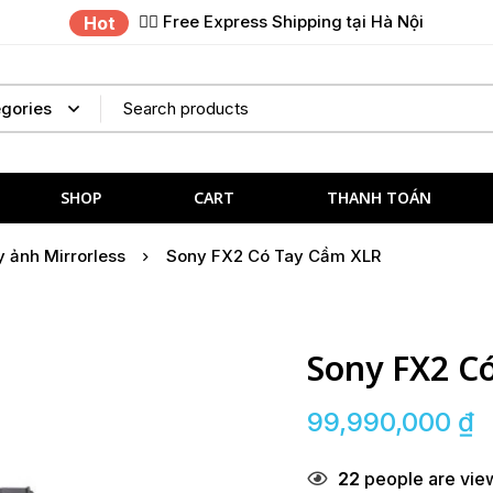
✌🏼 Free Express Shipping tại Hà Nội
Hot
SHOP
CART
THANH TOÁN
 ảnh Mirrorless
Sony FX2 Có Tay Cầm XLR
Sony FX2 C
99,990,000
₫
22
people are view