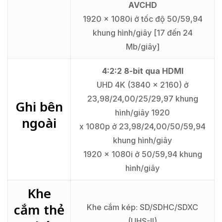
AVCHD
1920 x 1080i ở tốc độ 50/59,94
khung hình/giây [17 đến 24
Mb/giây]
4:2:2 8-bit qua HDMI
UHD 4K (3840 x 2160) ở
23,98/24,00/25/29,97 khung
Ghi bên
hình/giây 1920
ngoài
x 1080p ở 23,98/24,00/50/59,94
khung hình/giây
1920 x 1080i ở 50/59,94 khung
hình/giây
Khe
cắm thẻ
Khe cắm kép: SD/SDHC/SDXC
(UHS-II)