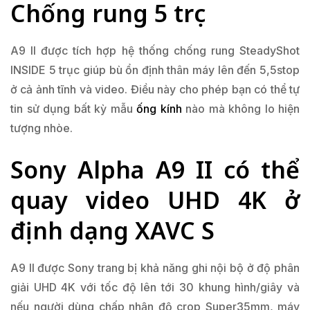
Chống rung 5 trục
A9 II được tích hợp hệ thống chống rung SteadyShot
INSIDE 5 trục giúp bù ổn định thân máy lên đến 5,5stop
ở cả ảnh tĩnh và video. Điều này cho phép bạn có thể tự
tin sử dụng bất kỳ mẫu
ống kính
nào mà không lo hiện
tượng nhòe.
Sony Alpha A9 II có thể
quay video UHD 4K ở
định dạng XAVC S
A9 II được Sony trang bị khả năng ghi nội bộ ở độ phân
giải UHD 4K với tốc độ lên tới 30 khung hình/giây và
nếu người dùng chấp nhận độ crop Super35mm, máy