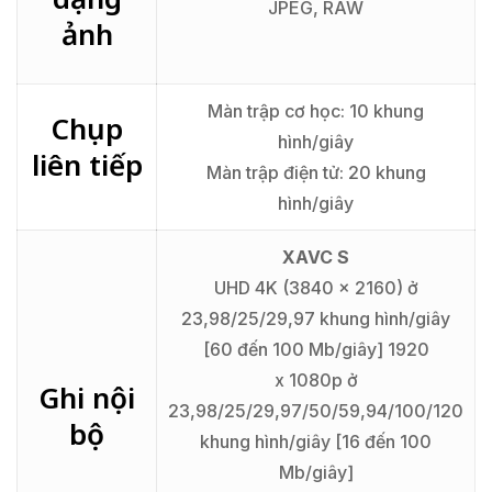
JPEG, RAW
ảnh
Màn trập cơ học: 10 khung
Chụp
hình/giây
liên tiếp
Màn trập điện tử: 20 khung
hình/giây
XAVC S
UHD 4K (3840 x 2160) ở
23,98/25/29,97 khung hình/giây
[60 đến 100 Mb/giây] 1920
x 1080p ở
Ghi nội
23,98/25/29,97/50/59,94/100/120
bộ
khung hình/giây [16 đến 100
Mb/giây]