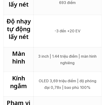
lấy nét
693 điểm
Độ nhạy
tự động
-3 đến +20 EV
lấy nét
Màn
3 inch | 1.44 triệu điểm | màn hình
hình
nghiêng
Kính
OLED 3,69 triệu điểm | độ phóng
ngắm
đại 0,78x | bao phủ 100%
Phạm vi