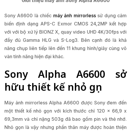
Giới thiệu máy ảnh Sony Alpha A6600
Sony A6600 là chiếc
máy ảnh mirrorless
sử dụng cảm
biến định dạng APS-C Exmor CMOS 24,2MP kết hợp
với với bộ xử lý BIONZ X, quay video UHD 4K/30fps với
đầy đủ Gamma HLG và S-Log3. Bên cạnh đó là khả
năng chụp liên tiếp lên đến 11 khung hình/giây cùng vô
vàn tính năng hiện đại khác.
Sony Alpha A6600 sở
hữu thiết kế nhỏ gọn
Máy ảnh mirrorless Alpha A6600 được Sony đem đến
một thiết kế nhỏ gọn với kích thước chỉ 120 x 66,9 x
69,3mm và chỉ nặng 503g đã bao gồm pin và thẻ nhớ.
Nhỏ gọn là vậy nhưng phần thân máy được hoàn thiện