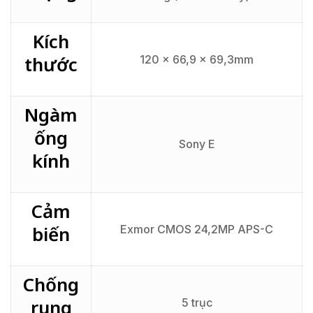
Kích
thước
120 x 66,9 x 69,3mm
Ngàm
ống
Sony E
kính
Cảm
biến
Exmor CMOS 24,2MP APS-C
Chống
rung
5 trục