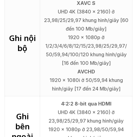
XAVC S
UHD 4K (3840 x 2160) ở
23,98/25/29,97 khung hình/giây [60
đến 100 Mb/giây]
Ghi nội
1920 x 1080p ở
bộ
1/2/3/4/6/8/12/15/23,98/25/29,97/
50/59,94/100/120 khung hình/giây
[16 đến 100 Mb/giây]
AVCHD
1920 x 1080i ở 50/59,94 khung
hình/giây [17 đến 24 Mb/giây]
4:2:2 8-bit qua HDMI
UHD 4K (3840 x 2160) ở
Ghi
23,98/25/29,97 khung hình/giây
bên
1920 x 1080p ở 23,98/50/59,94
ngoài