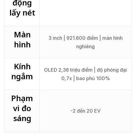
động
lấy nét
Màn
3 inch | 921.600 điểm | màn hình
hình
nghiêng
Kính
OLED 2,36 triệu điểm | độ phóng đại
ngắm
0,7x | bao phủ 100%
Phạm
vi đo
-2 đến 20 EV
sáng