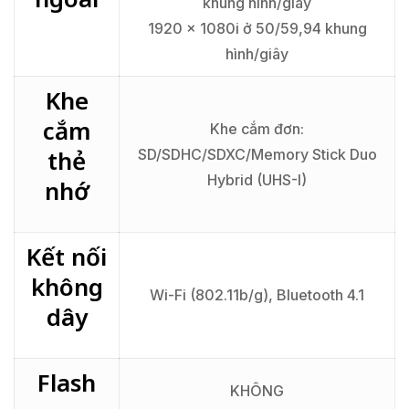
khung hình/giây
1920 x 1080i ở 50/59,94 khung
hình/giây
Khe
cắm
Khe cắm đơn:
thẻ
SD/SDHC/SDXC/Memory Stick Duo
Hybrid (UHS-I)
nhớ
Kết nối
không
Wi-Fi (802.11b/g), Bluetooth 4.1
dây
Flash
KHÔNG