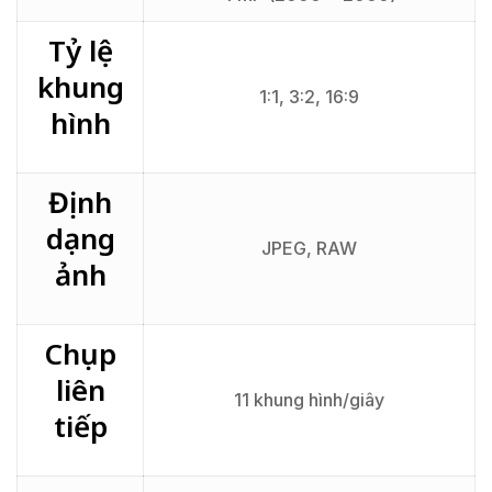
Tỷ lệ
khung
1:1, 3:2, 16:9
hình
Định
dạng
JPEG, RAW
ảnh
Chụp
liên
11 khung hình/giây
tiếp