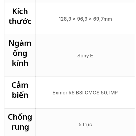
Kích
thước
128,9 x 96,9 x 69,7mm
Ngàm
ống
Sony E
kính
Cảm
biến
Exmor RS BSI CMOS 50,1MP
Chống
rung
5 trục