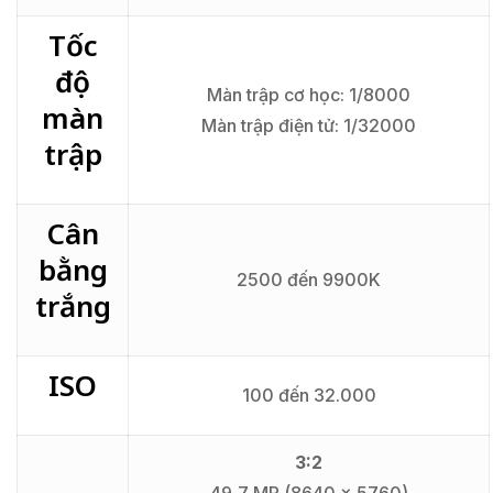
Tốc
độ
Màn trập cơ học: 1/8000
màn
Màn trập điện tử: 1/32000
trập
Cân
bằng
2500 đến 9900K
trắng
ISO
100 đến 32.000
3:2
49,7 MP (8640 x 5760)