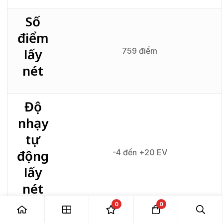
Số
điểm
lấy
759 điểm
nét
Độ
nhạy
tự
động
-4 đến +20 EV
lấy
nét
0
0