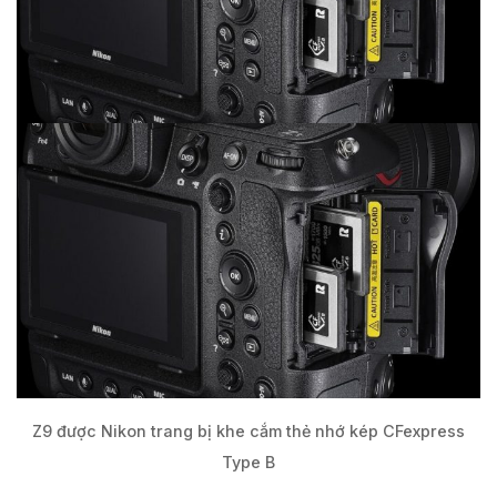
Z9 được Nikon trang bị khe cắm thẻ nhớ kép CFexpress
Type B