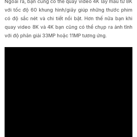
Ngoài ra, bạn cũng có thể quay video 4K lấy mẫu từ 8K
với tốc độ 60 khung hình/giây giúp những thước phim
có độ sắc nét và chi tiết nổi bật. Hơn thế nữa bạn khi
quay video 8K và 4K bạn cũng có thể chụp ra ảnh tĩnh
với độ phân giải 33MP hoặc 11MP tương ứng.