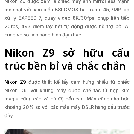
Nikon Z9 được xem là chiếc máy ảnh mirrorless mạnh
mẽ nhất với cảm biến BSI CMOS full frame 45,7MP, bộ
xử lý EXPEED 7, quay video 8K/30fps, chụp liên tiếp
20fps, 493 điểm lấy nét tự động được hỗ trợ bởi AI
cùng vô số tính năng hiện đại khác.
Nikon Z9 sở hữu cấu
trúc bền bỉ và chắc chắn
Nikon Z9
được thiết kế lấy cảm hứng nhiều từ chiếc
Nikon D6, với khung máy được chế tác từ hợp kim
magie cứng cáp và có độ bền cao. Máy cũng nhỏ hơn
khoảng 20% so với các mẫu mấy DSLR hàng đầu trước
đây.