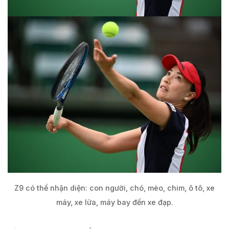
Z9 có thể nhận diện: con người, chó, mèo, chim, ô tô, xe
máy, xe lửa, máy bay đến xe đạp.