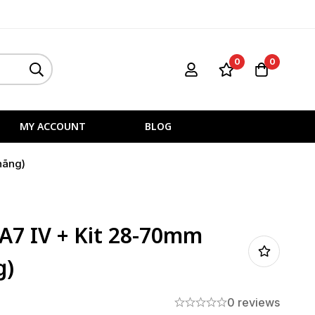
0
0
MY ACCOUNT
BLOG
hãng)
A7 IV + Kit 28-70mm
g)
0 reviews