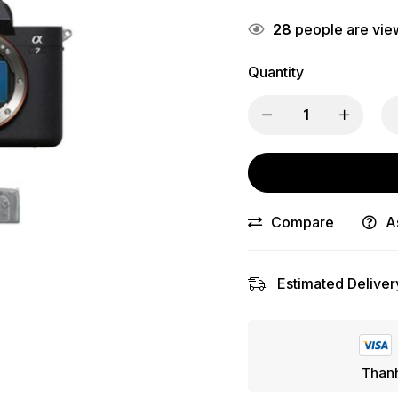
28
people are view
Quantity
Compare
A
Estimated Deliver
Thanh