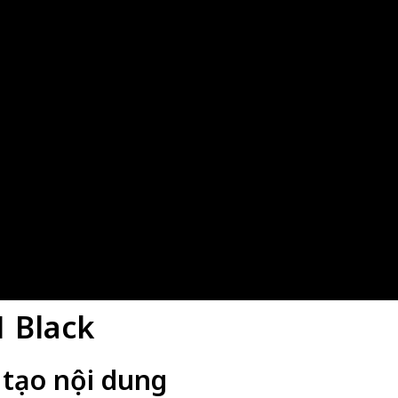
 Black
 tạo nội dung