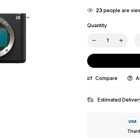
23
people are view
Quantity
Compare
A
Estimated Deliver
Thanh