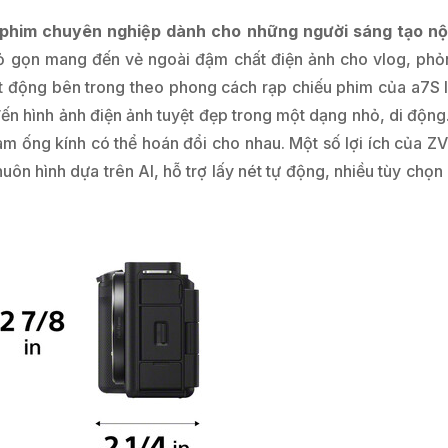
phim chuyên nghiệp dành cho những người sáng tạo nội
 gọn mang đến vẻ ngoài đậm chất điện ảnh cho vlog, phỏng
t động bên trong theo phong cách rạp chiếu phim của a7S 
n hình ảnh điện ảnh tuyệt đẹp trong một dạng nhỏ, di động
m ống kính có thể hoán đổi cho nhau. Một số lợi ích của Z
uôn hình dựa trên AI, hỗ trợ lấy nét tự động, nhiều tùy chọ