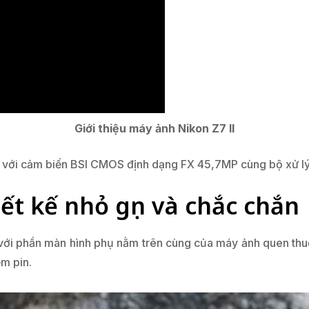
Giới thiệu máy ảnh Nikon Z7 II
với cảm biến BSI CMOS định dạng FX 45,7MP cùng bộ xử l
iết kế nhỏ gọn và chắc chắn
 với phần màn hình phụ nằm trên cùng của máy ảnh quen thuộ
ệm pin.