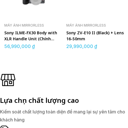
MÁY ẢNH MIRRORLESS
MÁY ẢNH MIRRORLESS
Sony ILME-FX30 Body with
Sony ZV-E10 II (Black) + Lens
XLR Handle Unit (Chính
16-50mm
hãng)
56,990,000
₫
29,990,000
₫
Lựa chọn chất lượng cao
Kiểm soát chất lượng toàn diện để mang lại sự yên tâm cho
khách hàng