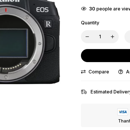
gốc
hiện
30
people are view
là:
tại
31,000,000 ₫.
là:
Quantity
22,700,000 ₫.
Compare
A
Estimated Deliver
Thanh