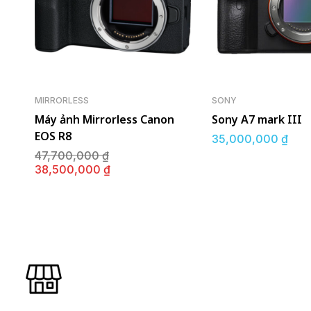
MIRRORLESS
SONY
Máy ảnh Mirrorless Canon
Sony A7 mark III
EOS R8
35,000,000
₫
Giá
47,700,000
₫
gốc
Giá
38,500,000
₫
là:
hiện
47,700,000 ₫.
tại
là:
38,500,000 ₫.