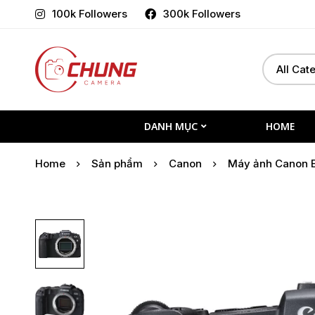
100k Followers
300k Followers
Select
Search
a
for:
Category
DANH MỤC
HOME
Home
Sản phẩm
Canon
Máy ảnh Canon 