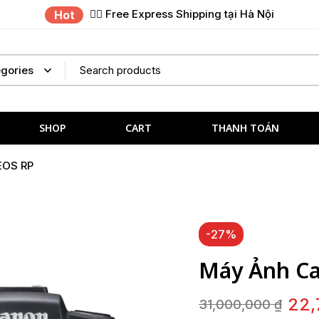
✌🏼 Free Express Shipping tại Hà Nội
Hot
SHOP
CART
THANH TOÁN
EOS RP
-27%
Máy Ảnh Ca
22,
31,000,000
₫
Giá
Giá