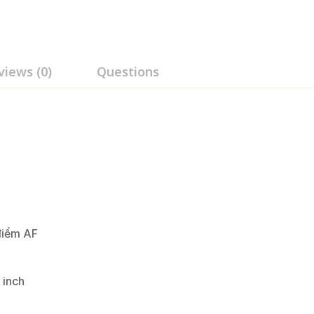
views (0)
Questions
điểm AF
 inch