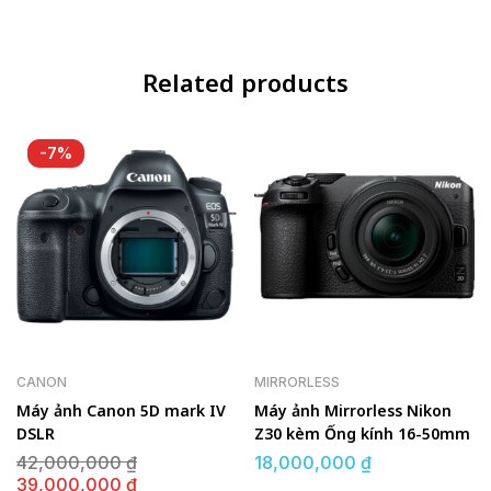
Related products
-7%
CANON
MIRRORLESS
Máy ảnh Canon 5D mark IV
Máy ảnh Mirrorless Nikon
DSLR
Z30 kèm Ống kính 16-50mm
Giá
42,000,000
₫
18,000,000
₫
gốc
Giá
39,000,000
₫