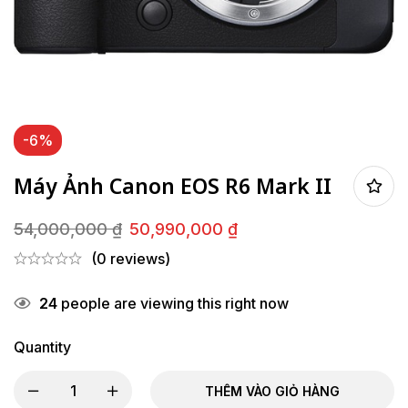
-6%
Máy Ảnh Canon EOS R6 Mark II
54,000,000
₫
50,990,000
₫
Giá
Giá
(0 reviews)
gốc
hiện
là:
tại
24
people are viewing this right now
54,000,000 ₫.
là:
50,990,000 ₫.
Quantity
THÊM VÀO GIỎ HÀNG