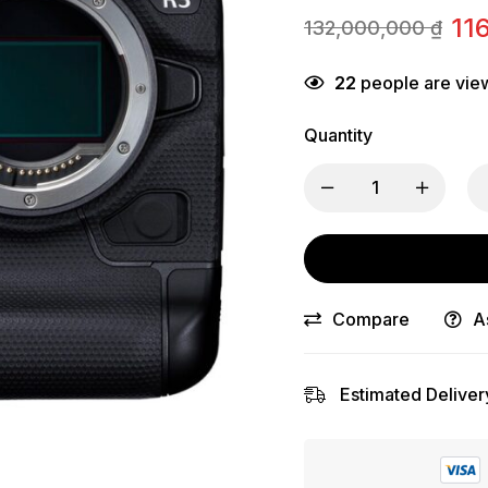
11
132,000,000
₫
Giá
Giá
gốc
hiện
22
people are view
là:
tại
132,000,000 ₫
là:
Quantity
116,000,000 ₫.
Compare
A
Estimated Deliver