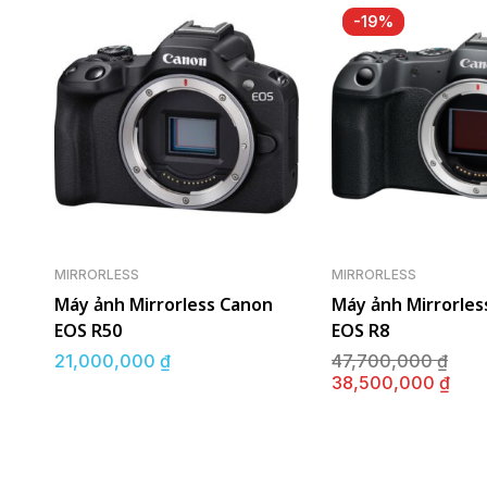
-19%
MIRRORLESS
MIRRORLESS
Máy ảnh Mirrorless Canon
Máy ảnh Mirrorles
EOS R50
EOS R8
Giá
21,000,000
₫
47,700,000
₫
gố
Giá
38,500,000
₫
là:
hiệ
47,
tại
là:
38,