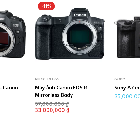
-11%
MIRRORLESS
SONY
s Canon
Máy ảnh Canon EOS R
Sony A7 ma
Mirrorless Body
35,000,0
Giá
37,000,000
₫
c
gốc
Giá
33,000,000
₫
là:
n
hiện
700,000 ₫.
37,000,000 ₫.
tại
là:
500,000 ₫.
33,000,000 ₫.