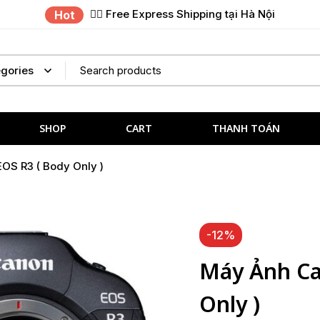
✌🏼 Free Express Shipping tại Hà Nội
Hot
SHOP
CART
THANH TOÁN
OS R3 ( Body Only )
-12%
Máy Ảnh Ca
Only )