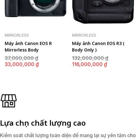
MIRRORLESS
MIRRORLESS
Máy ảnh Canon EOS R
Máy ảnh Canon EOS R3 (
Mirrorless Body
Body Only )
Giá
Giá
37,000,000
₫
132,000,000
₫
gốc
gốc
Giá
Giá
33,000,000
₫
116,000,000
₫
là:
là:
hiện
hiện
37,000,000 ₫.
132,000,00
tại
tại
là:
là:
33,000,000 ₫.
116,000,000
Lựa chọn chất lượng cao
Kiểm soát chất lượng toàn diện để mang lại sự yên tâm cho