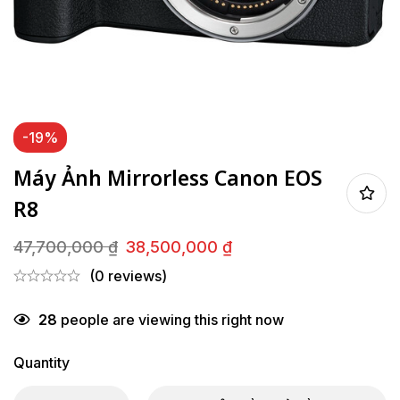
-19%
Máy Ảnh Mirrorless Canon EOS
R8
47,700,000
₫
38,500,000
₫
Giá
Giá
(0 reviews)
gốc
hiện
là:
tại
28
people are viewing this right now
47,700,000 ₫.
là:
38,500,000 ₫.
Quantity