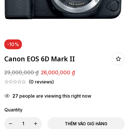
-10%
Canon EOS 6D Mark II
29,000,000
₫
26,000,000
₫
Giá
Giá
(0 reviews)
gốc
hiện
là:
tại
27
people are viewing this right now
29,000,000 ₫.
là:
26,000,000 ₫.
Quantity
THÊM VÀO GIỎ HÀNG