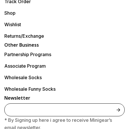
Track Order
Shop
Wishlist
Returns/Exchange
Other Business
Partnership Programs
Associate Program
Wholesale Socks
Wholesale Funny Socks
Newsletter
E
m
* By Signing up here i agree to receive Minigear’s
a
email newsletter.