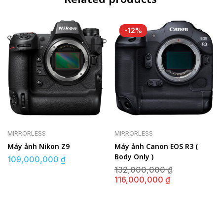
-12%
MIRRORLESS
MIRRORLESS
Máy ảnh Nikon Z9
Máy ảnh Canon EOS R3 (
Body Only )
109,000,000
₫
Giá
132,000,000
₫
gốc
Giá
116,000,000
₫
là:
hiện
132,000,00
tại
là:
116,000,000