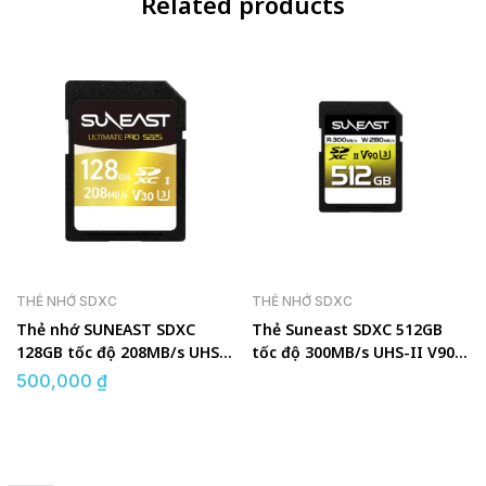
Related products
THẺ NHỚ SDXC
THẺ NHỚ SDXC
Thẻ nhớ SUNEAST SDXC
Thẻ Suneast SDXC 512GB
128GB tốc độ 208MB/s UHS-I
tốc độ 300MB/s UHS-II V90
V30
U3 pSLC
500,000
₫