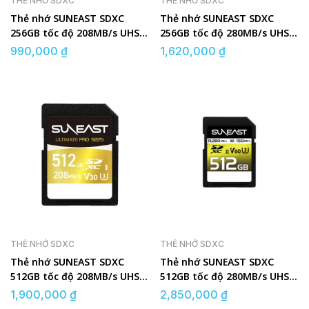
THẺ NHỚ SDXC
THẺ NHỚ SDXC
Thẻ nhớ SUNEAST SDXC
Thẻ nhớ SUNEAST SDXC
256GB tốc độ 208MB/s UHS-I
256GB tốc độ 280MB/s UHS-
V30
II V60 U3
990,000
₫
1,620,000
₫
THẺ NHỚ SDXC
THẺ NHỚ SDXC
Thẻ nhớ SUNEAST SDXC
Thẻ nhớ SUNEAST SDXC
512GB tốc độ 208MB/s UHS-I
512GB tốc độ 280MB/s UHS-
V30
II V60 U3
1,900,000
₫
2,850,000
₫