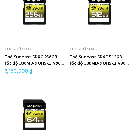
THẺ NHỚ SDXC
THẺ NHỚ SDXC
Thẻ Suneast SDXC 256GB
Thẻ Suneast SDXC 512GB
tốc độ 300MB/s UHS-II V90
tốc độ 300MB/s UHS-II V90
U3 pSLC
U3 pSLC
6,150,000
₫