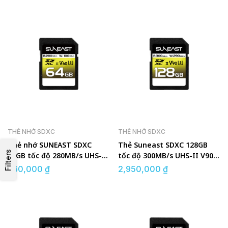
THẺ NHỚ SDXC
THẺ NHỚ SDXC
Thẻ nhớ SUNEAST SDXC
Thẻ Suneast SDXC 128GB
Filters
64GB tốc độ 280MB/s UHS-II
tốc độ 300MB/s UHS-II V90
V60 U3
U3 pSLC
660,000
₫
2,950,000
₫