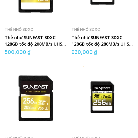
THẺ NHỚ SDXC
THẺ NHỚ SDXC
Thẻ nhớ SUNEAST SDXC
Thẻ nhớ SUNEAST SDXC
128GB tốc độ 208MB/s UHS-I
128GB tốc độ 280MB/s UHS-
V30
II V60 U3
500,000
₫
930,000
₫