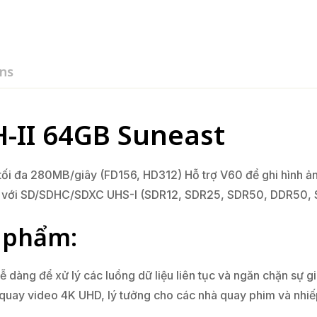
ns
-II 64GB Suneast
tối đa 280MB/giây (FD156, HD312) Hỗ trợ V60 để ghi hình ảnh
ích với SD/SDHC/SDXC UHS-I (SDR12, SDR25, SDR50, DDR50,
n phẩm:
ng để xử lý các luồng dữ liệu liên tục và ngăn chặn sự gián
uay video 4K UHD, lý tưởng cho các nhà quay phim và nhiếp ả