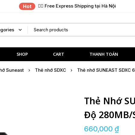
✌🏼 Free Express Shipping tại Hà Nội
Hot
SHOP
CART
THANH TOÁN
hớ Suneast
Thẻ nhớ SDXC
Thẻ nhớ SUNEAST SDXC 6
Thẻ Nhớ S
Độ 280MB/s
660,000
₫