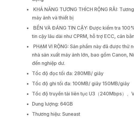
KHẢ NĂNG TƯƠNG THÍCH RỘNG RÃI: Tương thích 
máy ảnh và thiết bị
BỀN VÀ ĐÁNG TIN CẬY: Được kiểm tra 100% về 
tin cậy lâu dài như CPRM, hỗ trợ ECC, cân b
PHẠM VI RỘNG: Sản phẩm này đã được thử nghi
nhà sản xuất máy ảnh lớn, bao gồm Canon, Nik
đến nghiệp dư.
Tốc độ đọc tối đa: 280MB/ giây
Tốc độ ghi tối đa: 100MB/ giây 150MB/giây
Tốc độ truyền tải liên tục U3（240Mbp
Dung lượng: 64GB
Thương hiệu: Suneast