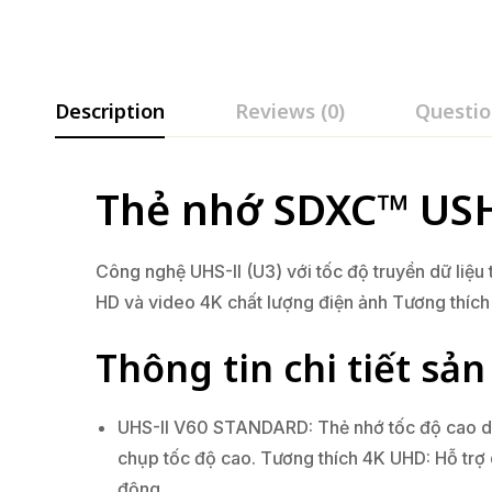
Description
Reviews (0)
Questio
Thẻ nhớ SDXC™ USH
Công nghệ UHS-II (U3) với tốc độ truyền dữ liệu 
HD và video 4K chất lượng điện ảnh Tương th
Thông tin chi tiết sả
UHS-II V60 STANDARD: Thẻ nhớ tốc độ cao dễ dà
chụp tốc độ cao. Tương thích 4K UHD: Hỗ trợ q
động