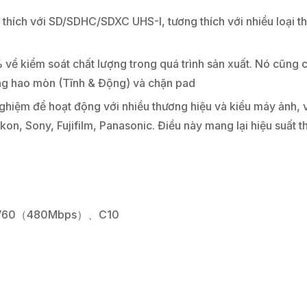
với SD/SDHC/SDXC UHS-I, tương thích với nhiều loại thiết
kiểm soát chất lượng trong quá trình sản xuất. Nó cũng có
ằng hao mòn (Tĩnh & Động) và chặn pad
ệm để hoạt động với nhiều thương hiệu và kiểu máy ảnh, và
on, Sony, Fujifilm, Panasonic. Điều này mang lại hiệu suất 
s）、V60（480Mbps）、C10