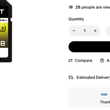
28
people are view
Quantity
Compare
A
Estimated Deliver
Thanh