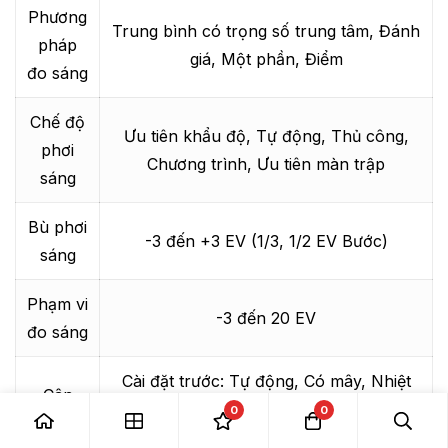
Phương
Trung bình có trọng số trung tâm, Đánh
pháp
giá, Một phần, Điểm
đo sáng
Chế độ
Ưu tiên khẩu độ, Tự động, Thủ công,
phơi
Chương trình, Ưu tiên màn trập
sáng
Bù phơi
-3 đến +3 EV (1/3, 1/2 EV Bước)
sáng
Phạm vi
-3 đến 20 EV
đo sáng
Cài đặt trước: Tự động, Có mây, Nhiệt
Cân
độ màu, Tùy chỉnh, Ánh sáng ban ngày,
0
0
bằng
Đèn flash, Huỳnh quang (Trắng), Bóng