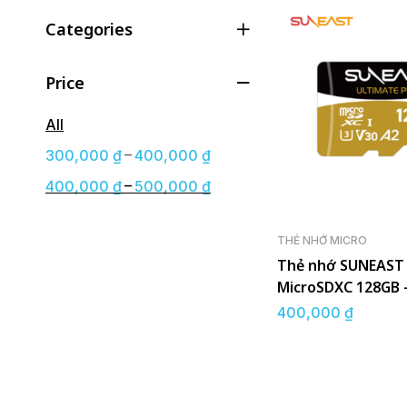
Categories
Price
All
–
300,000
₫
400,000
₫
–
400,000
₫
500,000
₫
THẺ NHỚ MICRO
Thẻ nhớ SUNEAST
MicroSDXC 128GB 
UHS-I V30 GOLD S
400,000
₫