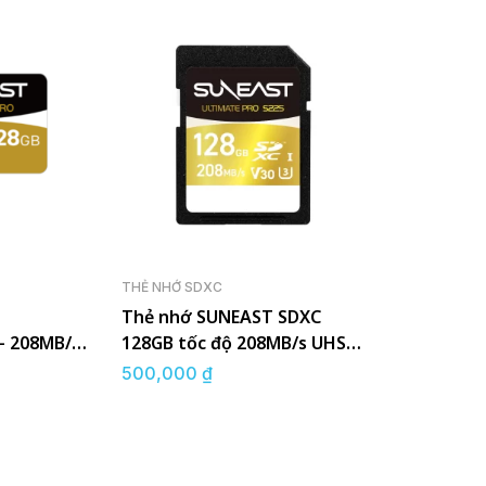
THẺ NHỚ SDXC
Thẻ nhớ SUNEAST SDXC
– 208MB/s
128GB tốc độ 208MB/s UHS-I
eries
V30
500,000
₫