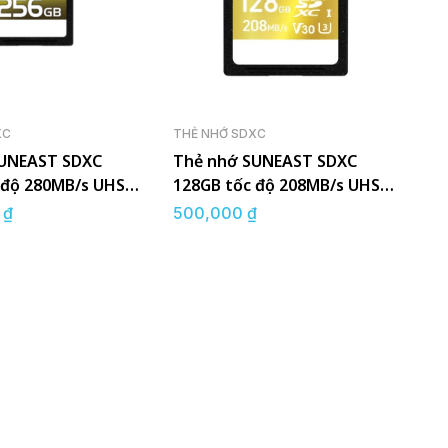
XC
THẺ NHỚ SDXC
SUNEAST SDXC
Thẻ nhớ SUNEAST SDXC
 độ 280MB/s UHS-
128GB tốc độ 208MB/s UHS-I
V30
0
₫
500,000
₫