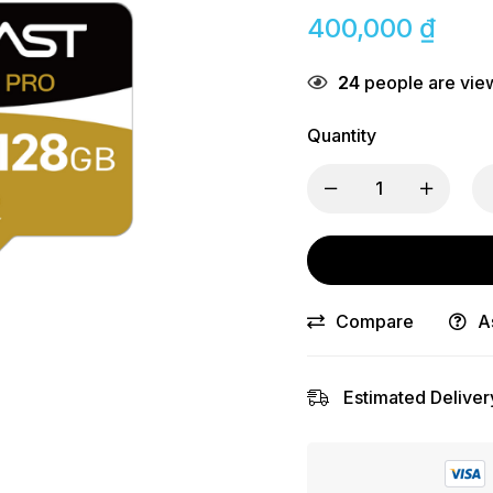
400,000
₫
24
people are view
Quantity
Compare
A
Estimated Deliver