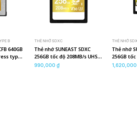
YPE B
THẺ NHỚ SDXC
THẺ NHỚ SD
CFB 640GB
Thẻ nhớ SUNEAST SDXC
Thẻ nhớ 
ress type
256GB tốc độ 208MB/s UHS-I
256GB tốc
V30
II V60 U3
990,000
₫
1,620,00