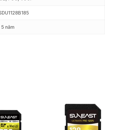
SDU1128B185
5 năm