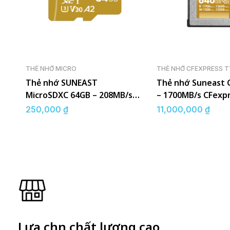
THẺ NHỚ MICRO
THẺ NHỚ CFEXPRESS T
Thẻ nhớ SUNEAST
Thẻ nhớ Suneast 
MicroSDXC 64GB – 208MB/s
– 1700MB/s CFexp
UHS-I V30 GOLD Series
B Gold Series
250,000
₫
11,000,000
₫
Lựa chọn chất lượng cao