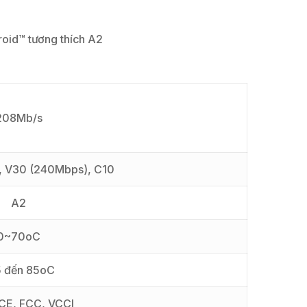
n
roid™ tương thích A2
208Mb/s
, V30 (240Mbps), C10
A2
0~70oC
5 đến 85oC
CE, FCC, VCCl