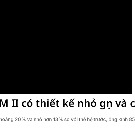
 II có thiết kế nhỏ gọn và 
oảng 20% ​​và nhỏ hơn 13% so với thế hệ trước, ống kính 85m