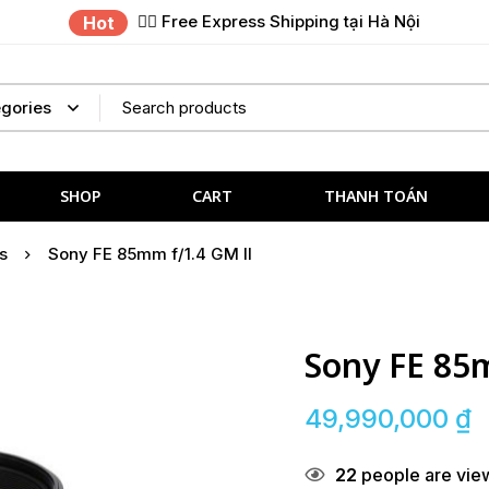
✌🏼 Free Express Shipping tại Hà Nội
Hot
SHOP
CART
THANH TOÁN
s
Sony FE 85mm f/1.4 GM II
Sony FE 85
49,990,000
₫
22
people are view