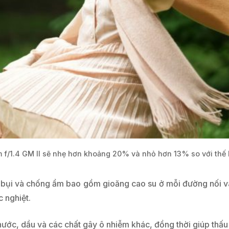
 f/1.4 GM II sẽ nhẹ hơn khoảng 20% ​​và nhỏ hơn 13% so với thế 
ng bụi và chống ẩm bao gồm gioăng cao su ở mỗi đường nối v
c nghiệt.
 nước, dầu và các chất gây ô nhiễm khác, đồng thời giúp thấu 