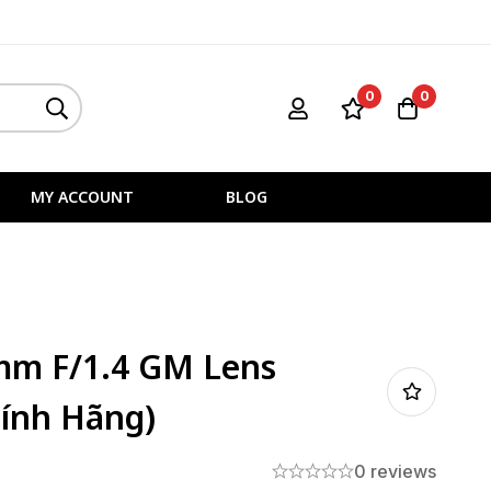
0
0
MY ACCOUNT
BLOG
mm F/1.4 GM Lens
hính Hãng)
0 reviews