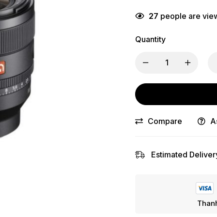
27
people are view
Quantity
Compare
A
Estimated Deliver
Thanh