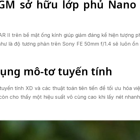
GM sở hữu lớp phủ Nano 
 II trên bề mặt ống kính giúp giảm đáng kể hiện tượng ph
hư là độ tương phản trên Sony FE 50mm f/1.4 sẽ luôn ổn 
dụng mô-tơ tuyến tính
yến tính XD và các thuật toán tiên tiến để tối ưu hóa vi
 còn cho thấy một hiệu suất vô cùng cao khi lấy nét nha