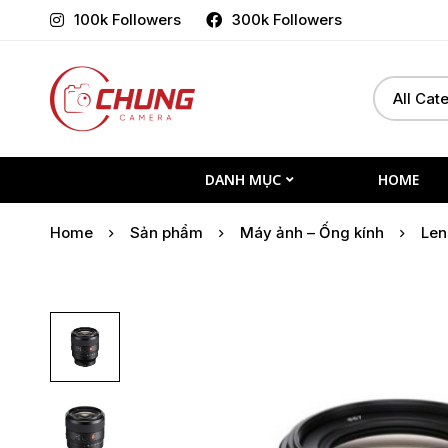
100k Followers
300k Followers
Select
Search
a
for:
Category
DANH MỤC
HOME
Home
Sản phẩm
Máy ảnh – Ống kính
Len