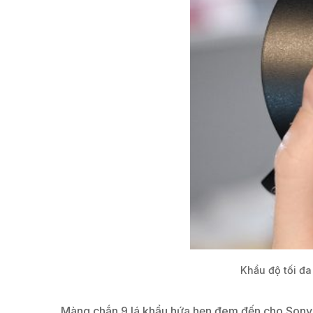
Khẩu độ tối đa
Màng chắn 9 lá khẩu hứa hẹn đem đến cho Sony 