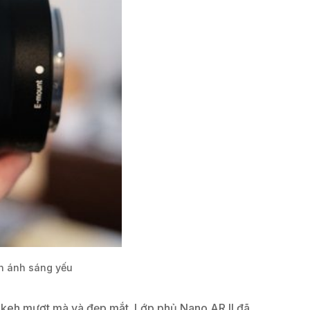
ện ánh sáng yếu
okeh mượt mà và đẹp mắt. Lớp phủ Nano AR II đã