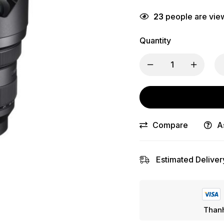
23
people are view
Quantity
Compare
A
Estimated Deliver
Thanh