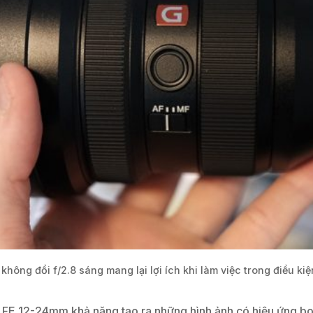
 không đổi f/2.8 sáng mang lại lợi ích khi làm việc trong điều ki
FE 12-24mm khả năng tạo ra những hình ảnh có hiệu ứng b