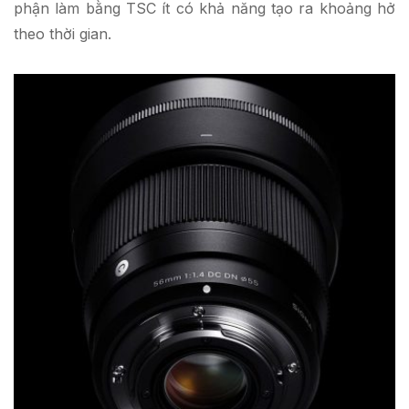
phận làm bằng TSC ít có khả năng tạo ra khoảng hở
theo thời gian.