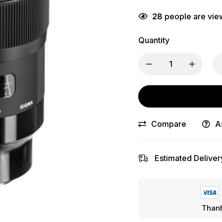
28
people are view
Quantity
Compare
A
Estimated Deliver
Thanh