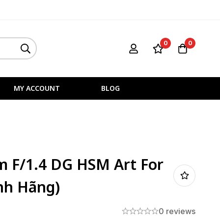
0
0
MY ACCOUNT
BLOG
 F/1.4 DG HSM Art For
nh Hãng)
0 reviews