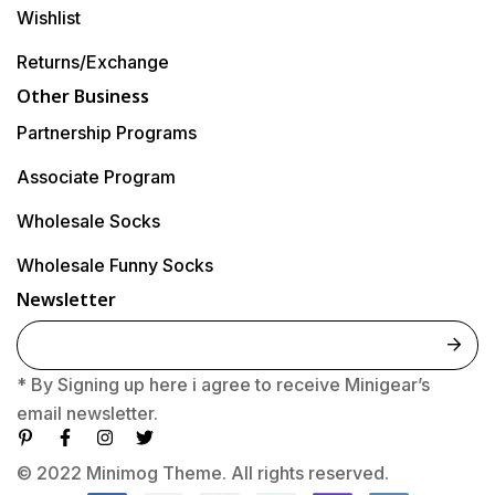
Wishlist
Returns/Exchange
Other Business
Partnership Programs
Associate Program
Wholesale Socks
Wholesale Funny Socks
Newsletter
E
m
* By Signing up here i agree to receive Minigear’s
a
email newsletter.
i
l
© 2022 Minimog Theme. All rights reserved.
*