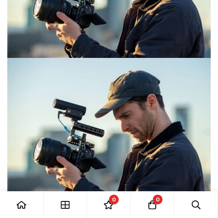
0
0
Z6 III có thể quay video 6K/60fps và slow-motion