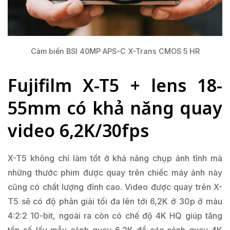
Cảm biến BSI 40MP APS-C X-Trans CMOS 5 HR
Fujifilm X-T5 + lens 18-
55mm có khả năng quay
video 6,2K/30fps
X-T5 không chỉ làm tốt ở khả năng chụp ảnh tĩnh mà
những thước phim được quay trên chiếc máy ảnh này
cũng có chất lượng đỉnh cao. Video được quay trên X-
T5 sẽ có độ phân giải tối đa lên tới 6,2K ở 30p ở màu
4:2:2 10-bit, ngoài ra còn có chế độ 4K HQ giúp tăng
tần số lấy mẫu cảnh quay 6,2K để các cảnh quay 4K