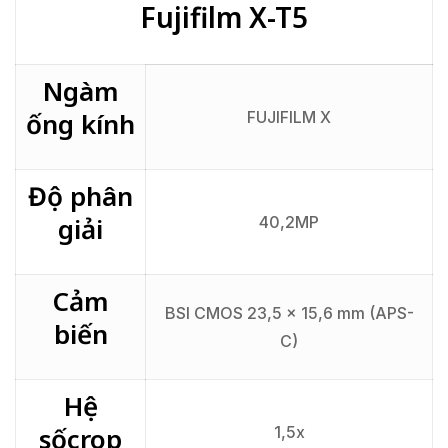
Fujifilm X-T5
Ngàm
ống kính
FUJIFILM X
Độ phân
giải
40,2MP
Cảm
BSI CMOS 23,5 x 15,6 mm (APS-
biến
C)
Hệ
sốcrop
1,5x