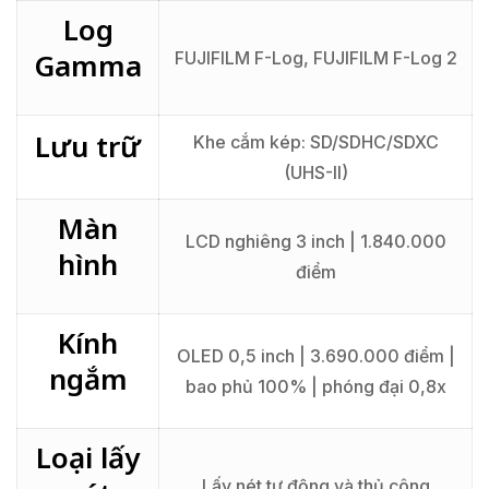
Log
Gamma
FUJIFILM F-Log, FUJIFILM F-Log 2
Lưu trữ
Khe cắm kép: SD/SDHC/SDXC
(UHS-II)
Màn
LCD nghiêng 3 inch | 1.840.000
hình
điểm
Kính
OLED 0,5 inch | 3.690.000 điểm |
ngắm
bao phủ 100% | phóng đại 0,8x
Loại lấy
Lấy nét tự động và thủ công