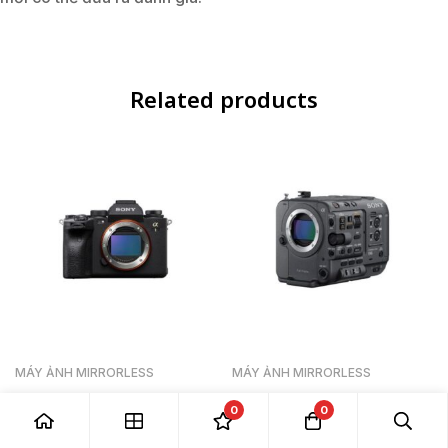
Related products
MÁY ẢNH MIRRORLESS
MÁY ẢNH MIRRORLESS
Sony Alpha A1 (Chính Hãng)
Sony FX6 (Body Only)
0
0
155,990,000
₫
350,000
₫