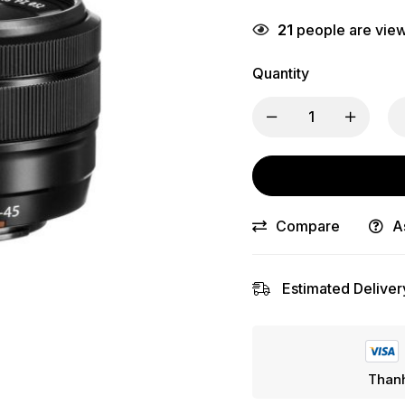
21
people are viewi
Quantity
Compare
A
Estimated Deliver
Thanh