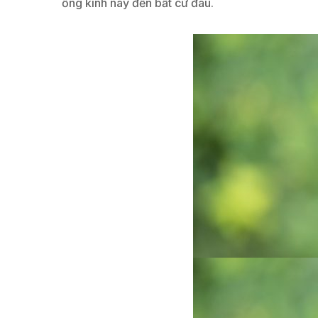
ống kính này đến bất cứ đâu.