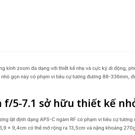
g kính zoom đa dạng với thiết kế nhẹ và cực kỳ di động, ph
e nhỏ gọn này có phạm vi tiêu cự tương đương 88-336mm, đ
/5-7.1 sở hữu thiết kế nhỏ
ơng lật định dạng APS-C ngàm RF có phạm vi tiêu cự tươn
6,9 x 9,4cm có thể mở rộng ra 13,5cm và nặng khoảng 270g