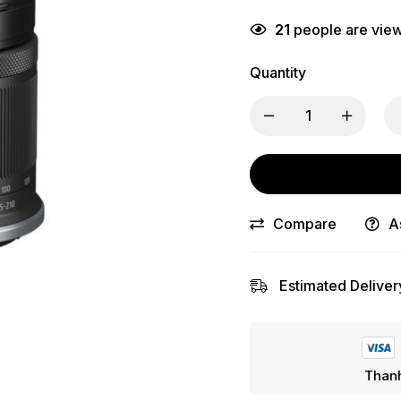
21
people are viewi
Quantity
Compare
A
Estimated Deliver
Thanh