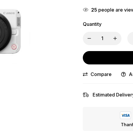
25
people are view
Quantity
Compare
A
Estimated Deliver
Thanh