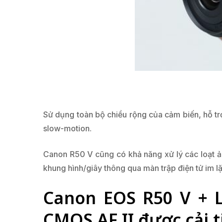
Sử dụng toàn bộ chiều rộng của cảm biến, hỗ t
slow-motion.
Canon R50 V cũng có khả năng xử lý các loạt ản
khung hình/giây thông qua màn trập điện tử im l
Canon EOS R50 V + L
CMOS AF II được cải t