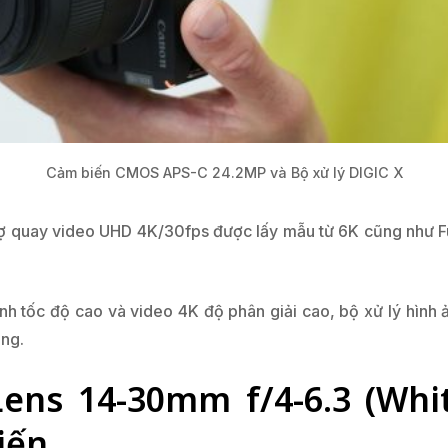
Cảm biến CMOS APS-C 24.2MP và Bộ xử lý DIGIC X
rợ quay video UHD 4K/30fps được lấy mẫu từ 6K cũng như Fu
h tốc độ cao và video 4K độ phân giải cao, bộ xử lý hình ả
ặng.
ens 14-30mm f/4-6.3 (Whit
iến