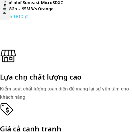
Thẻ nhớ Suneast MicroSDXC
Filters
128Gb – 95MB/s Orange
Series
315,000
₫
Lựa chọn chất lượng cao
Kiểm soát chất lượng toàn diện để mang lại sự yên tâm cho
khách hàng
Giá cả cạnh tranh