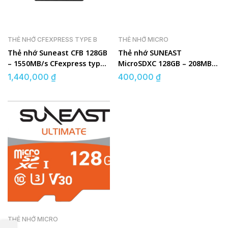
THẺ NHỚ CFEXPRESS TYPE B
THẺ NHỚ MICRO
Thẻ nhớ Suneast CFB 128GB
Thẻ nhớ SUNEAST
– 1550MB/s CFexpress type
MicroSDXC 128GB – 208MB/s
B White SE
UHS-I V30 GOLD Series
1,440,000
₫
400,000
₫
THẺ NHỚ MICRO