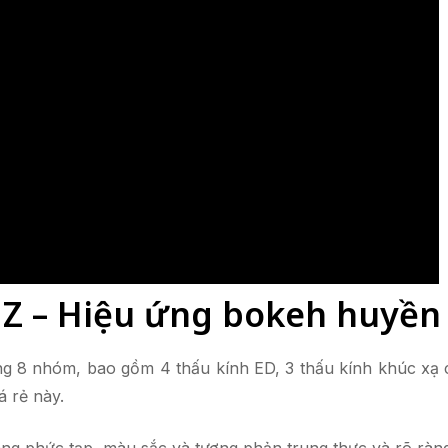
7 Z – Hiệu ứng bokeh huyền
g 8 nhóm, bao gồm 4 thấu kính ED, 3 thấu kính khúc xạ 
 rẻ này.