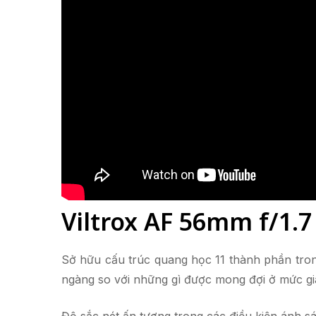
Viltrox AF 56mm f/1.
Sở hữu cấu trúc quang học 11 thành phần tron
ngàng so với những gì được mong đợi ở mức giá