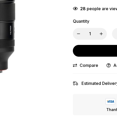
28
people are view
Quantity
Compare
A
Estimated Deliver
Thanh