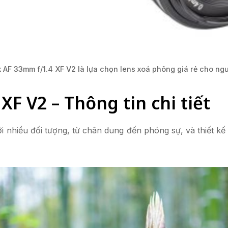
x AF 33mm f/1.4 XF V2 là lựa chọn lens xoá phông giá rẻ cho ngư
XF V2 – Thông tin chi tiết
nhiều đối tượng, từ chân dung đến phóng sự, và thiết kế f/