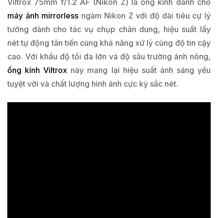
Viltrox 75mm f/1.2 AF (Nikon Z) là ống kính dành cho
máy ảnh mirrorless
ngàm Nikon Z với độ dài tiêu cự lý
tưởng dành cho tác vụ chụp chân dung, hiệu suất lấy
nét tự động tân tiến cùng khả năng xử lý cùng độ tin cậy
cao. Với khẩu độ tối đa lớn và độ sâu trường ảnh nông,
ống kính Viltrox
này mang lại hiệu suất ánh sáng yếu
tuyệt vời và chất lượng hình ảnh cực kỳ sắc nét.