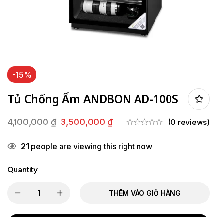
-15%
Tủ Chống Ẩm ANDBON AD-100S
4,100,000
₫
3,500,000
₫
(0 reviews)
Giá
Giá
gốc
hiện
21
people are viewing this right now
là:
tại
4,100,000 ₫.
là:
Quantity
3,500,000 ₫.
THÊM VÀO GIỎ HÀNG