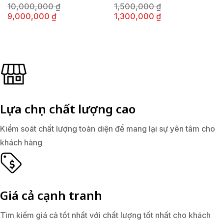
Giá
Giá
10,000,000
₫
1,500,000
₫
gốc
gốc
Giá
Giá
9,000,000
₫
1,300,000
₫
là:
là:
hiện
hiện
10,000,000 ₫.
1,500,000 ₫.
tại
tại
là:
là:
9,000,000 ₫.
1,300,000 ₫.
Lựa chọn chất lượng cao
Kiểm soát chất lượng toàn diện để mang lại sự yên tâm cho
khách hàng
Giá cả cạnh tranh
Tìm kiếm giá cả tốt nhất với chất lượng tốt nhất cho khách