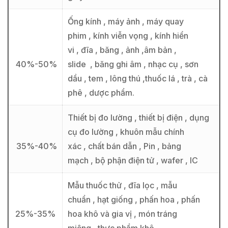
Ống kính , máy ảnh , máy quay
phim , kính viễn vọng , kính hiển
vi , đĩa , băng , ảnh ,âm bản ,
40%-50%
slide , băng ghi âm , nhạc cụ , sơn
dầu , tem , lông thú ,thuốc lá , trà , cà
phê , dược phẩm.
Thiết bị đo lường , thiết bị điện , dụng
cụ đo lường , khuôn mẫu chính
35%-40%
xác , chất bán dẫn , Pin , bảng
mạch , bộ phận điện tử , wafer , IC
Mẫu thuốc thử , đĩa lọc , mẫu
chuẩn , hạt giống , phấn hoa , phấn
25%-35%
hoa khô và gia vị , món tráng