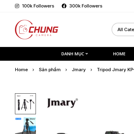
100k Followers
300k Followers
Select
Search
a
for:
Category
DANH MỤC
HOME
Home
Sản phẩm
Jmary
Tripod Jmary KP