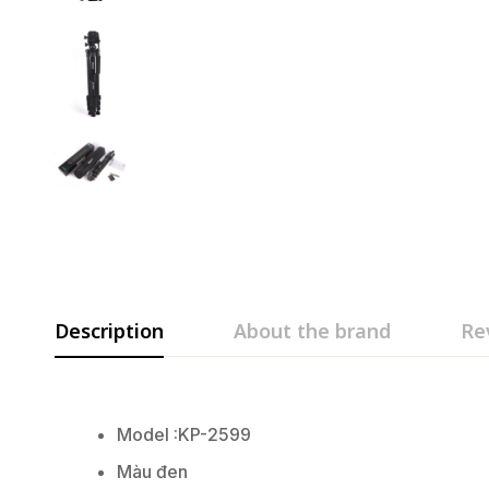
Description
About the brand
Re
Model :KP-2599
Màu đen