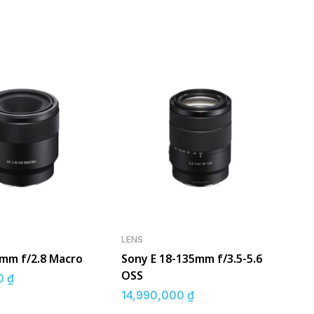
LENS
0mm f/2.8 Macro
Sony E 18-135mm f/3.5-5.6
OSS
00
₫
14,990,000
₫