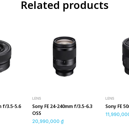
Related products
LENS
LENS
 f/3.5-5.6
Sony FE 24-240mm f/3.5-6.3
Sony FE 5
OSS
11,990,0
20,990,000
₫