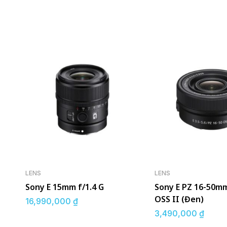
LENS
LENS
Sony E 15mm f/1.4 G
Sony E PZ 16-50mm
OSS II (Đen)
16,990,000
₫
3,490,000
₫