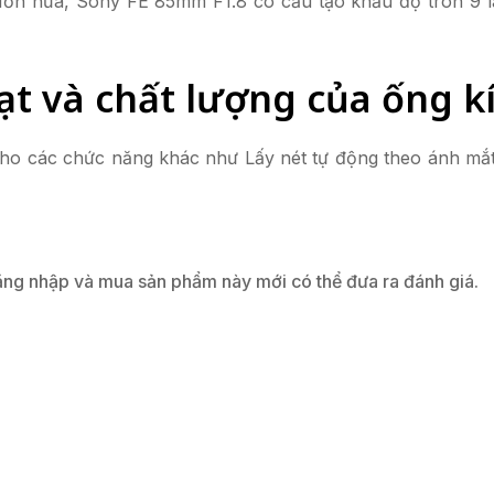
Hơn nữa, Sony FE 85mm F1.8 có cấu tạo khẩu độ tròn 9 l
ạt và chất lượng của ống k
cho các chức năng khác như Lấy nét tự động theo ánh mắt
ng nhập và mua sản phẩm này mới có thể đưa ra đánh giá.