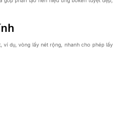
á góp phần tạo nên hiệu ứng bokeh tuyệt đẹp,
ính
, ví dụ, vòng lấy nét rộng, nhanh cho phép lấy