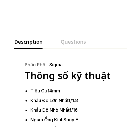
Description
Questions
Phân Phối
Sigma
Thông số kỹ thuật
Tiêu Cự
14mm
Khẩu Độ Lớn Nhất
f/1.8
Khẩu Độ Nhỏ Nhất
f/16
Ngàm Ống Kính
Sony E