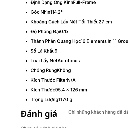
Định Dạng Ống Kính
Full-Frame
Góc Nhìn
114.2°
Khoảng Cách Lấy Nét Tối Thiểu
27 cm
Độ Phóng Đại
0.1x
Thành Phần Quang Học
16 Elements in 11 Gro
Số Lá Khẩu
9
Loại Lấy Nét
Autofocus
Chống Rung
Không
Kích Thước Filter
N/A
Kích Thước
95.4 x 126 mm
Trọng Lượng
1170 g
Đánh giá
Chỉ những khách hàng đã đă