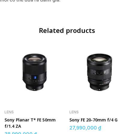
Related products
LENS
LENS
Sony Planar T* FE 50mm
Sony FE 20-70mm f/4 G
f/1.4 ZA
27,990,000
₫