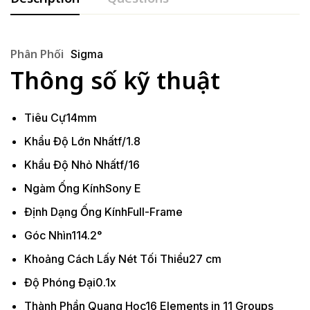
Phân Phối
Sigma
Thông số kỹ thuật
Tiêu Cự
14mm
Khẩu Độ Lớn Nhất
f/1.8
Khẩu Độ Nhỏ Nhất
f/16
Ngàm Ống Kính
Sony E
Định Dạng Ống Kính
Full-Frame
Góc Nhìn
114.2°
Khoảng Cách Lấy Nét Tối Thiểu
27 cm
Độ Phóng Đại
0.1x
Thành Phần Quang Học
16 Elements in 11 Groups