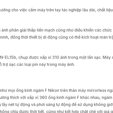
tưởng cho việc cầm máy trên tay tác nghiệp lâu dài, chất liệ
ền ảnh phân giải thấp liền mạch cũng như điều khiển các ch
 minh, đồng thời thiết bị di động cũng có thể kích hoạt màn t
c EN-EL15b, chụp được xấp xỉ 310 ảnh trong một lần sạc. Máy 
 trợ sạc các loại pin này trong máy ảnh.
ư mọi ống kính ngàm F Nikon trên thân máy mirrorless ngà
tương thích với xấp xỉ 360 ống kính ngàm F khác nhau, ngàm
g lấy nét tự động và phơi sáng tự động để sử dụng không giớ
g chịu được thời tiết, cũng như kết hợp chặt chẽ với giá g