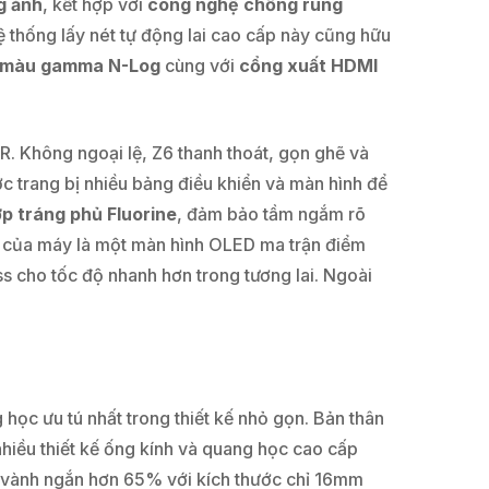
g ảnh
, kết hợp với
công nghệ chống rung
ệ thống lấy nét tự động lai cao cấp này cũng hữu
e màu gamma N-Log
cùng với
cổng xuất HDMI
R. Không ngoại lệ, Z6 thanh thoát, gọn ghẽ và
ợc trang bị nhiều bảng điều khiển và màn hình để
ớp tráng phủ Fluorine
, đảm bảo tầm ngắm rõ
ên của máy là một màn hình OLED ma trận điểm
ss cho tốc độ nhanh hơn trong tương lai. Ngoài
học ưu tú nhất trong thiết kế nhỏ gọn. Bản thân
iều thiết kế ống kính và quang học cao cấp
ch vành ngắn hơn 65% với kích thước chỉ 16mm