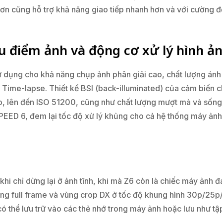
ơn cũng hỗ trợ khả năng giao tiếp nhanh hơn và với cường độ
ệu điểm ảnh
và động cơ xử lý hình ả
 dụng cho khả năng chụp ảnh phân giải cao, chất lượng ánh
 Time-lapse. Thiết kế BSI (back-illuminated) của cảm biến c
ao, lên đến ISO 51200, cũng như chất lượng mượt mà và sốn
PEED 6, đem lại tốc độ xử lý khủng cho cả hệ thống máy ảnh
 khi chỉ dừng lại ở ảnh tĩnh, khi mà Z6 còn là chiếc máy ảnh 
g full frame và vùng crop DX ở tốc độ khung hình 30p/25
 có thể lưu trữ vào các thẻ nhớ trong máy ảnh hoặc lưu như t