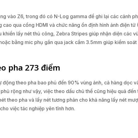
g vào Z6, trong đó có N-Log gamma để ghi lại các cảnh ph
ng cao qua cổng HDMI và chức năng ổn định hình ảnh điện t
khiển lấy nét thủ công, Zebra Stripes giúp nhận diện các vù
hoặc bằng mic phụ gắn qua jack cắm 3.5mm giúp kiểm soát c
.
eo pha 273 điểm
 tự động theo pha bao phủ đến 90% vùng ảnh, cả hàng dọc v
phủ rộng như vậy, việc theo dấu chủ thể cũng hiệu quả đến t
 nét theo pha và lấy nét tương phản cho khả năng lấy nét mư
cho việc tác nghiệp yên tĩnh hơn.