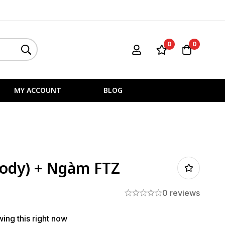
0
0
MY ACCOUNT
BLOG
Body) + Ngàm FTZ
0 reviews
ing this right now