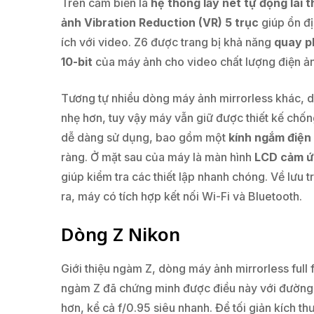
Trên cảm biến là
hệ thống lấy nét tự động lai 
ảnh Vibration Reduction (VR) 5 trục
giúp ổn đị
ích với video. Z6 được trang bị khả năng
quay p
10-bit
của máy ảnh cho video chất lượng điện ảnh
Tương tự nhiều dòng máy ảnh mirrorless khác, dò
nhẹ hơn, tuy vậy máy vẫn giữ được thiết kế chống
dễ dàng sử dụng, bao gồm một
kính ngắm điện 
ràng. Ở mặt sau của máy là màn hình
LCD cảm ứn
giúp kiểm tra các thiết lập nhanh chóng. Về lưu
ra, máy có tích hợp kết nối Wi-Fi và Bluetooth.
Dòng Z Nikon
Giới thiệu ngàm Z, dòng máy ảnh mirrorless full
ngàm Z đã chứng minh được điều này với đường k
hơn, kể cả f/0.95 siêu nhanh. Để tối giản kích