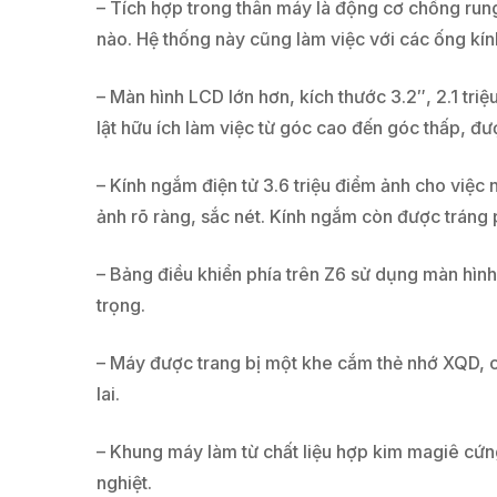
– Tích hợp trong thân máy là động cơ chống rung
nào. Hệ thống này cũng làm việc với các ống kín
– Màn hình LCD lớn hơn, kích thước 3.2″, 2.1 tri
lật hữu ích làm việc từ góc cao đến góc thấp, đượ
– Kính ngắm điện tử 3.6 triệu điểm ảnh cho vi
ảnh rõ ràng, sắc nét. Kính ngắm còn được tráng p
– Bảng điều khiển phía trên Z6 sử dụng màn hình
trọng.
– Máy được trang bị một khe cắm thẻ nhớ XQD, có
lai.
– Khung máy làm từ chất liệu hợp kim magiê cứng 
nghiệt.