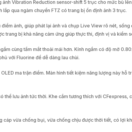
 ảnh Vibration Reduction sensor-shift 5 trục cho mức bù lên 
h lắp qua ngàm chuyển FTZ có trang bị ổn định ảnh 3 trục.
ệu điểm ảnh, giúp phát lại ảnh và chụp Live View rõ nét, sống
c trang bị khả năng cảm ứng giúp thực thi, định vị và kiểm so
ệc ngắm cùng tầm mắt thoải mái hơn. Kính ngắm có độ mở 0.
hủ với Fluorine để dễ dàng lau chùi.
 OLED ma trận điểm. Màn hình tiết kiệm năng lượng này hỗ tr
 thể lưu ảnh tức thời. Khe cắm tương thích với CFexpress, 
cáp vừa chống bụi, vừa chống chịu được thời tiết, có lợi kh