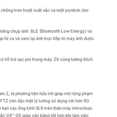
u chống trơn trượt xuất sắc và một joystick cho
ức năng chụp ảnh. BLE (Bluetooth Low Energy) và
rập từ xa và xem lại ảnh trực tiếp từ máy ảnh được
có hỗ trợ sạc pin trong máy. Z6 cũng tương thích
m Z, là phương tiện hữu ích giúp mở rộng phạm
 FTZ còn đặc biệt lý tưởng sử dụng với hơn 90
i hạn các ống kính SLR trên thân máy mirrorless.
ắn 1/4″-20 giúp cân bằng tốt hơn khi làm việc