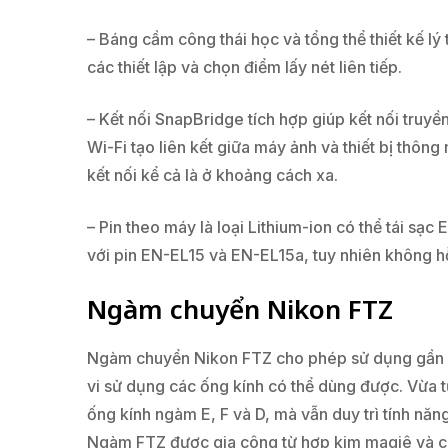
– Báng cầm công thái học và tổng thể thiết kế lý 
các thiết lập và chọn điểm lấy nét liên tiếp.
– Kết nối SnapBridge tích hợp giúp kết nối truy
Wi-Fi tạo liên kết giữa máy ảnh và thiết bị thông
kết nối kể cả là ở khoảng cách xa.
– Pin theo máy là loại Lithium-ion có thể tái sạ
với pin EN-EL15 và EN-EL15a, tuy nhiên không hỗ
Ngàm chuyển Nikon FTZ
Ngàm chuyển Nikon FTZ cho phép sử dụng gần nh
vi sử dụng các ống kính có thể dùng được. Vừa 
ống kính ngàm E, F và D, mà vẫn duy trì tính năn
Ngàm FTZ được gia công từ hợp kim magiê và chốn