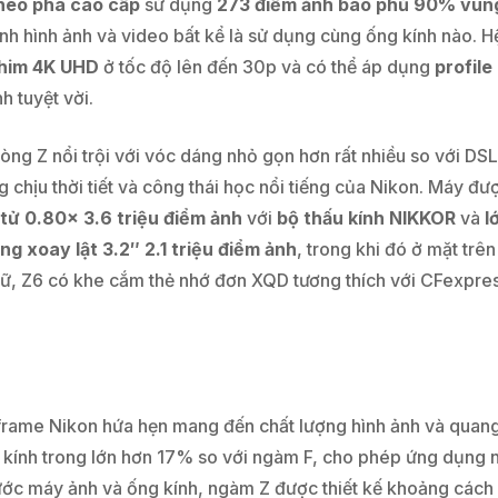
theo pha cao cấp
sử dụng
273 điểm ảnh bao phủ 90% vùn
nh hình ảnh và video bất kể là sử dụng cùng ống kính nào. H
him 4K UHD
ở tốc độ lên đến 30p và có thể áp dụng
profil
 tuyệt vời.
ng Z nổi trội với vóc dáng nhỏ gọn hơn rất nhiều so với DSL
 chịu thời tiết và công thái học nổi tiếng của Nikon. Máy đư
tử 0.80x 3.6 triệu điểm ảnh
với
bộ thấu kính NIKKOR
và
l
g xoay lật 3.2″ 2.1 triệu điểm ảnh
, trong khi đó ở mặt tr
 trữ, Z6 có khe cắm thẻ nhớ đơn XQD tương thích với CFexpre
 frame Nikon hứa hẹn mang đến chất lượng hình ảnh và quang 
ính trong lớn hơn 17% so với ngàm F, cho phép ứng dụng nh
 thước máy ảnh và ống kính, ngàm Z được thiết kế khoảng cá