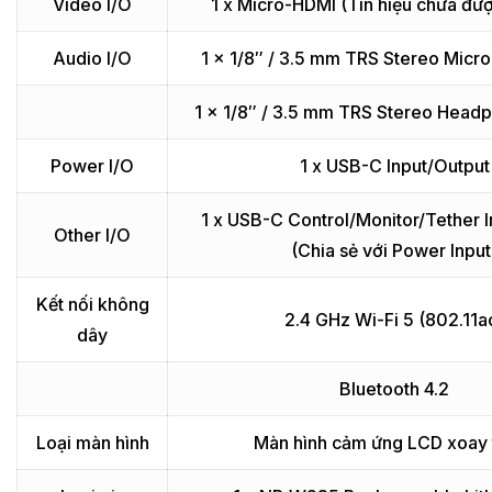
Video I/O
1 x Micro-HDMI (Tín hiệu chưa đượ
Audio I/O
1 x 1/8″ / 3.5 mm TRS Stereo Micr
1 x 1/8″ / 3.5 mm TRS Stereo Head
Power I/O
1 x USB-C Input/Output
1 x USB-C Control/Monitor/Tether 
Other I/O
(Chia sẻ với Power Input
Kết nối không
2.4 GHz Wi-Fi 5 (802.11a
dây
Bluetooth 4.2
Loại màn hình
Màn hình cảm ứng LCD xoay 