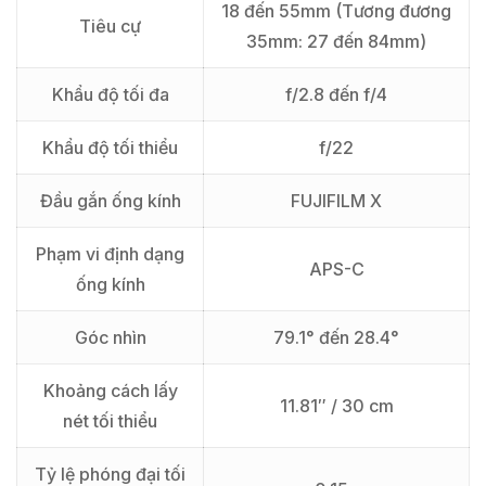
18 đến 55mm (Tương đương
Tiêu cự
35mm: 27 đến 84mm)
Khẩu độ tối đa
f/2.8 đến f/4
Khẩu độ tối thiểu
f/22
Đầu gắn ống kính
FUJIFILM X
Phạm vi định dạng
APS-C
ống kính
Góc nhìn
79.1° đến 28.4°
Khoảng cách lấy
11.81″ / 30 cm
nét tối thiểu
Tỷ lệ phóng đại tối