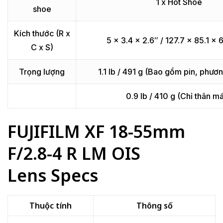
1 x Hot Shoe
shoe
Kích thước (R x
5 x 3.4 x 2.6″ / 127.7 x 85.1 x
C x S)
Trọng lượng
1.1 lb / 491 g (Bao gồm pin, phươn
0.9 lb / 410 g (Chỉ thân m
FUJIFILM XF 18-55mm
F/2.8-4 R LM OIS
Lens Specs
Thuộc tính
Thông số