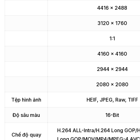
4416 x 2488
3120 x 1760
1:1
4160 x 4160
2944 x 2944
2080 x 2080
Tệp hình ảnh
HEIF, JPEG, Raw, TIFF
Độ sâu màu
16-Bit
H.264 ALL-Intra/H.264 Long GOP/
Chế độ quay
Long GOP/MOV/MP4/MPEG-4 AVC 4