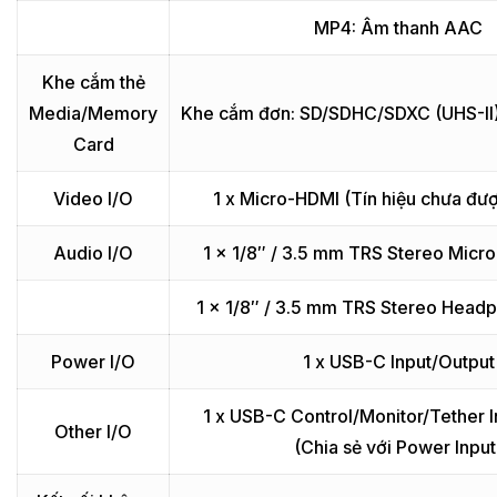
MP4: Âm thanh AAC
Khe cắm thẻ
Media/Memory
Khe cắm đơn: SD/SDHC/SDXC (UHS-II)
Card
Video I/O
1 x Micro-HDMI (Tín hiệu chưa đượ
Audio I/O
1 x 1/8″ / 3.5 mm TRS Stereo Micr
1 x 1/8″ / 3.5 mm TRS Stereo Head
Power I/O
1 x USB-C Input/Output
1 x USB-C Control/Monitor/Tether 
Other I/O
(Chia sẻ với Power Input