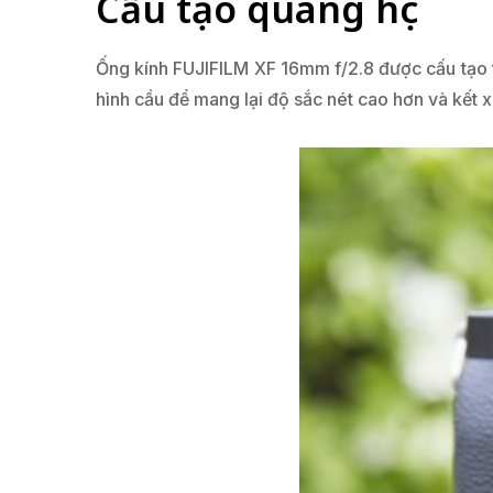
Cấu tạo quang học
Ống kính FUJIFILM XF 16mm f/2.8 được cấu tạo t
hình cầu để mang lại độ sắc nét cao hơn và kết x