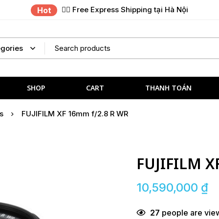
✌🏼 Free Express Shipping tại Hà Nội
Hot
SHOP
CART
THANH TOÁN
s
FUJIFILM XF 16mm f/2.8 R WR
FUJIFILM X
10,590,000
₫
27
people are view