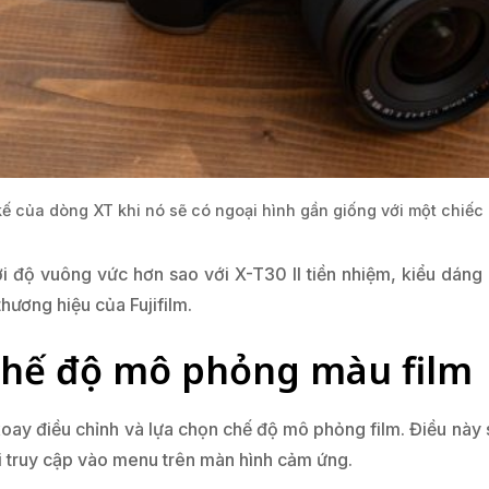
kế của dòng XT khi nó sẽ có ngoại hình gần giống với một chiếc
ới độ vuông vức hơn sao với X-T30 II tiền nhiệm, kiểu d
ương hiệu của Fujifilm.
chế độ mô phỏng màu film
út xoay điều chỉnh và lựa chọn chế độ mô phỏng film. Điều nà
 truy cập vào menu trên màn hình cảm ứng.