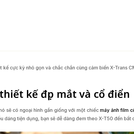
hiết kế cực kỳ nhỏ gọn và chắc chắn cùng cảm biến X-Trans
thiết kế đẹp mắt và cổ điển
 nó sẽ có ngoại hình gần giống với một chiếc
máy ảnh film c
iểu dáng tiện dụng, bạn sẽ dễ dàng đem theo X-T50 đến bất c