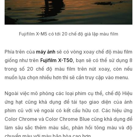
Fujifilm X-M5 có tới 20 chế độ giả lập màu film
Phía trên của
máy ảnh
sẽ có vòng xoay chế độ màu film
giống như trên
Fujifilm X-T50
, bạn sẽ có thể sử dụng 8
trong số 20 chế độ màu film trên nút xoay, còn nếu
muốn lựa chọn nhiều hơn thì sẽ cần truy cập vào menu.
Ngoài việc mô phỏng các loại phim cụ thể, chế độ Hiệu
ứng hạt cũng khả dụng để tái tạo giao diện của ảnh
phim cũ với vẻ ngoài có kết cấu hữu cơ. Các hiệu ứng
Color Chrome và Color Chrome Blue cũng khả dụng để
làm sâu sắc thêm màu sắc, phản hồi tông màu và độ
chuyển màu với màu bão hòa cao hơn.