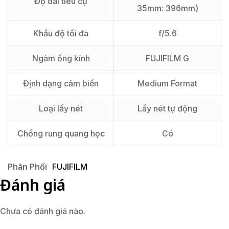
Độ dài tiêu cự
35mm: 396mm)
Khẩu độ tối đa
f/5.6
Ngàm ống kính
FUJIFILM G
Định dạng cảm biến
Medium Format
Loại lấy nét
Lấy nét tự động
Chống rung quang học
Có
Phân Phối
FUJIFILM
Đánh giá
Chưa có đánh giá nào.