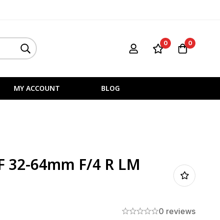
0
0
MY ACCOUNT
BLOG
F 32-64mm F/4 R LM
0 reviews