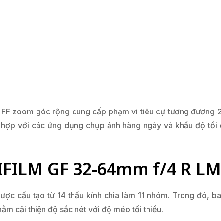
h FF zoom góc rộng cung cấp phạm vi tiêu cự tương đương 
 hợp với các ứng dụng chụp ảnh hàng ngày và khẩu độ tối đa
JIFILM GF 32-64mm f/4 R L
c cấu tạo từ 14 thấu kính chia làm 11 nhóm. Trong đó, ba
ằm cải thiện độ sắc nét với độ méo tối thiểu.