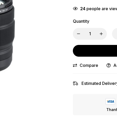
24
people are view
Quantity
Compare
A
Estimated Deliver
Thanh