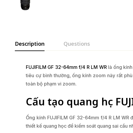
Description
Questions
FUJIFILM GF 32-64mm f/4 R LM WR
là ống kín
tiêu cự bình thường, ống kính zoom này rất phù
toàn bộ phạm vi zoom.
Cấu tạo quang học FU
Ống kính FUJIFILM GF 32-64mm f/4 R LM WR đượ
thiết kế quang học để kiểm soát quang sai cầu nh