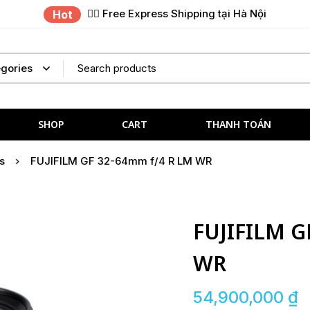
✌🏼 Free Express Shipping tại Hà Nội
Hot
SHOP
CART
THANH TOÁN
s
FUJIFILM GF 32-64mm f/4 R LM WR
FUJIFILM G
WR
54,900,000
₫